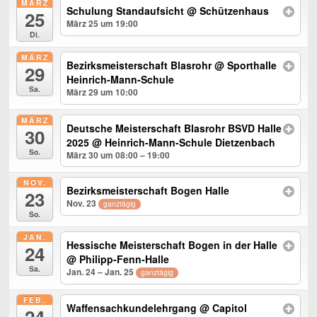
MÄRZ
Schulung Standaufsicht
@ Schützenhaus
25
März 25 um 19:00
Di.
MÄRZ
Bezirksmeisterschaft Blasrohr
@ Sporthalle
29
Heinrich-Mann-Schule
Sa.
März 29 um 10:00
MÄRZ
Deutsche Meisterschaft Blasrohr BSVD Halle
30
2025
@ Heinrich-Mann-Schule Dietzenbach
So.
März 30 um 08:00 – 19:00
NOV.
Bezirksmeisterschaft Bogen Halle
23
Nov. 23
ganztägig
So.
JAN.
Hessische Meisterschaft Bogen in der Halle
24
@ Philipp-Fenn-Halle
Sa.
Jan. 24 – Jan. 25
ganztägig
FEB.
Waffensachkundelehrgang
@ Capitol
24