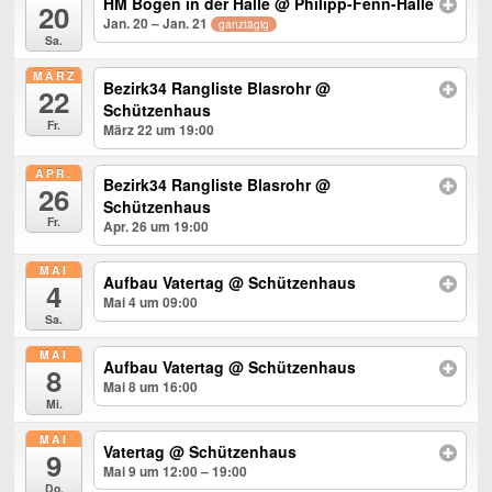
HM Bogen in der Halle
@ Philipp-Fenn-Halle
20
Jan. 20 – Jan. 21
ganztägig
Sa.
MÄRZ
Bezirk34 Rangliste Blasrohr
@
22
Schützenhaus
Fr.
März 22 um 19:00
APR.
Bezirk34 Rangliste Blasrohr
@
26
Schützenhaus
Fr.
Apr. 26 um 19:00
MAI
Aufbau Vatertag
@ Schützenhaus
4
Mai 4 um 09:00
Sa.
MAI
Aufbau Vatertag
@ Schützenhaus
8
Mai 8 um 16:00
Mi.
MAI
Vatertag
@ Schützenhaus
9
Mai 9 um 12:00 – 19:00
Do.