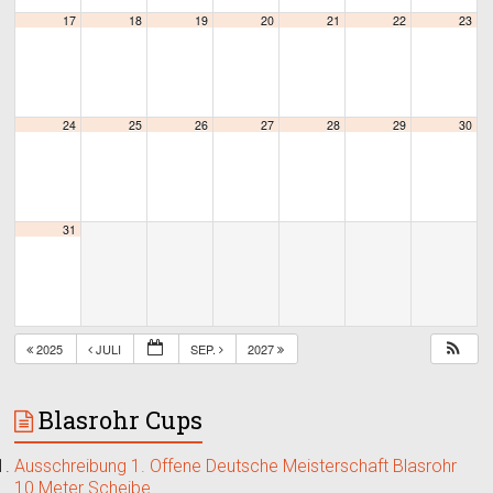
17
18
19
20
21
22
23
24
25
26
27
28
29
30
31
2025
JULI
SEP.
2027
Blasrohr Cups
Ausschreibung 1. Offene Deutsche Meisterschaft Blasrohr
10 Meter Scheibe