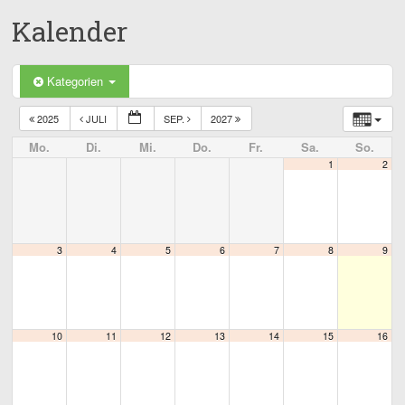
Kalender
Kategorien
2025
JULI
SEP.
2027
Mo.
Di.
Mi.
Do.
Fr.
Sa.
So.
1
2
3
4
5
6
7
8
9
10
11
12
13
14
15
16