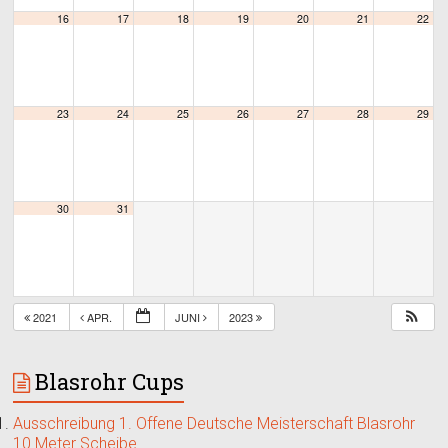
16
17
18
19
20
21
22
23
24
25
26
27
28
29
30
31
2021
APR.
JUNI
2023
Blasrohr Cups
Ausschreibung 1. Offene Deutsche Meisterschaft Blasrohr
10 Meter Scheibe