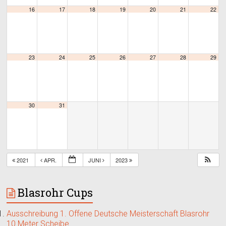
16
17
18
19
20
21
22
23
24
25
26
27
28
29
30
31
2021
APR.
JUNI
2023
Blasrohr Cups
Ausschreibung 1. Offene Deutsche Meisterschaft Blasrohr
10 Meter Scheibe