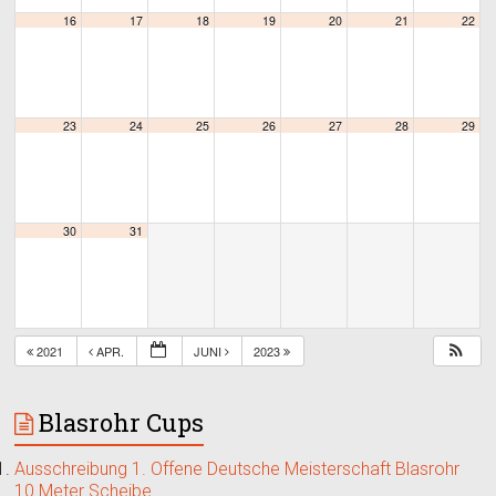
16
17
18
19
20
21
22
23
24
25
26
27
28
29
30
31
2021
APR.
JUNI
2023
Blasrohr Cups
Ausschreibung 1. Offene Deutsche Meisterschaft Blasrohr
10 Meter Scheibe