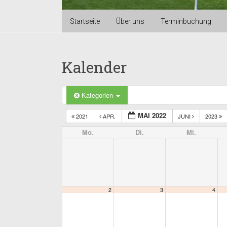
Startseite
Über uns
Terminbuchung
Kalender
Kategorien
MAI 2022
2021
APR.
JUNI
2023
Mo.
Di.
Mi.
2
3
4