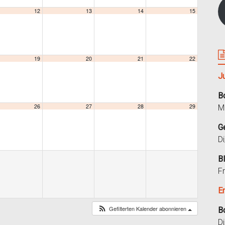
12
13
14
15
19
20
21
22
J
B
26
27
28
29
M
G
D
B
F
E
Gefilterten Kalender abonnieren
B
D