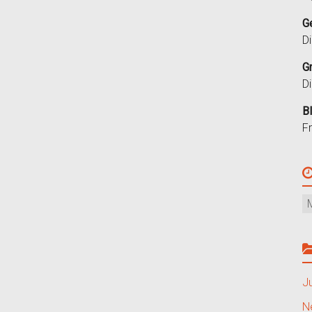
G
D
G
D
B
F
J
N