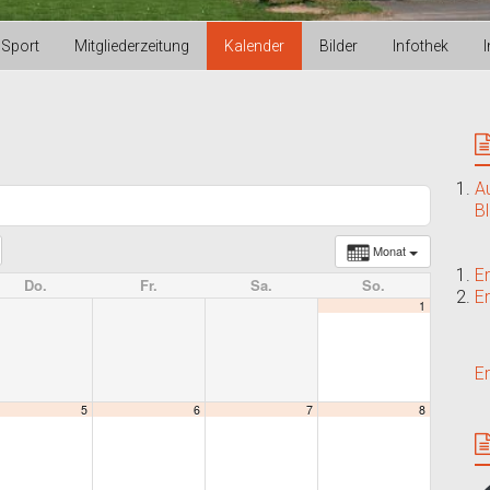
Sport
Mitgliederzeitung
Kalender
Bilder
Infothek
A
B
Monat
E
Do.
Fr.
Sa.
So.
E
1
E
5
6
7
8