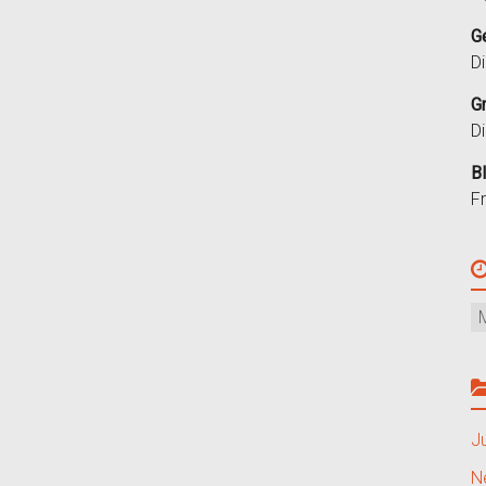
G
D
G
D
B
F
J
N