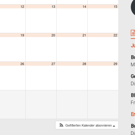
12
13
14
15
19
20
21
22
J
B
26
27
28
29
M
G
D
B
F
E
Gefilterten Kalender abonnieren
B
D