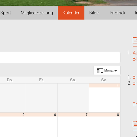
Sport
Mitgliederzeitung
Kalender
Bilder
Infothek
A
B
Monat
E
Do.
Fr.
Sa.
So.
E
1
E
5
6
7
8