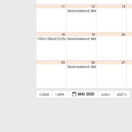
11
12
13
Vereinsabend
19:00
18
19
20
100m Stand Erzhausen
Vereinsabend
17:00
19:00
25
26
27
Vereinsabend
19:00
MAI 2026
2025
APR.
JUNI
2027