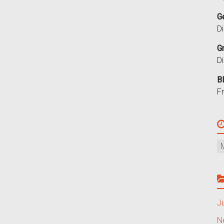
G
D
G
D
B
F
J
N