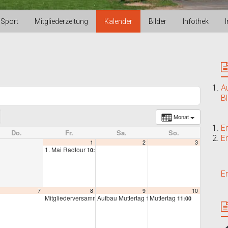
Sport
Mitgliederzeitung
Kalender
Bilder
Infothek
A
B
Monat
E
Do.
Fr.
Sa.
So.
E
1
2
3
1. Mai Radtour
10:00
E
7
8
9
10
Mitgliederversammlung
Aufbau Muttertag
Muttertag
19:00
14:00
11:00