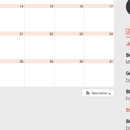
14
15
16
17
21
22
23
24
J
B
28
29
30
31
M
G
D
B
Abonnieren
F
E
B
D