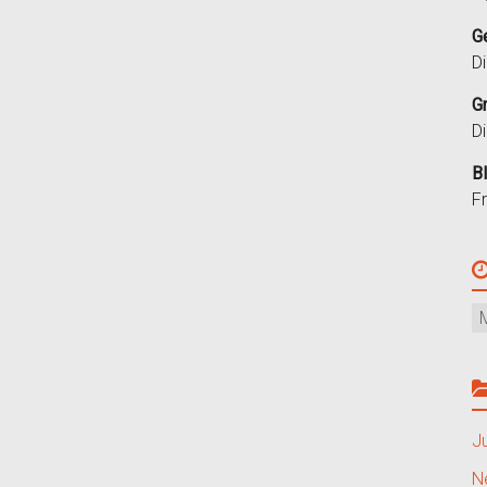
G
D
G
D
B
F
J
N