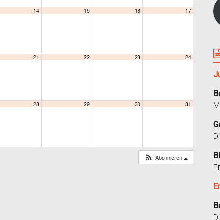
14
15
16
17
21
22
23
24
J
B
28
29
30
31
M
G
D
B
Abonnieren
F
E
B
D