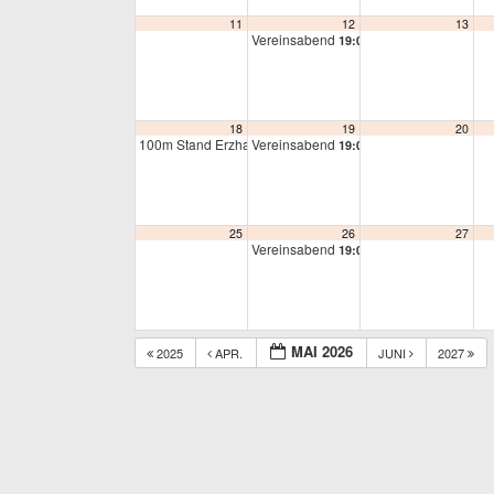
11
12
13
Vereinsabend
19:00
18
19
20
100m Stand Erzhausen
Vereinsabend
17:00
19:00
25
26
27
Vereinsabend
19:00
MAI 2026
2025
APR.
JUNI
2027