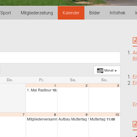
Sport
Mitgliederzeitung
Kalender
Bilder
Infothek
A
B
Monat
E
Do.
Fr.
Sa.
So.
E
1
2
3
1. Mai Radtour
10:00
E
7
8
9
10
Mitgliederversammlung
Aufbau Muttertag
Muttertag
19:00
14:00
11:00