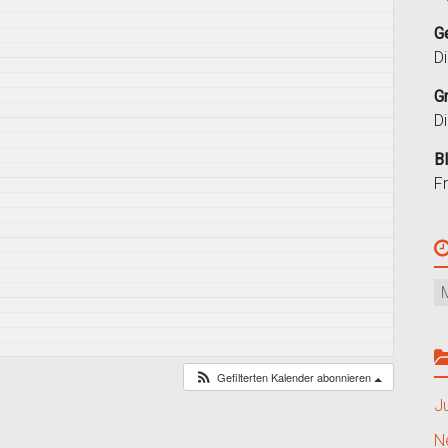
G
D
G
D
B
F
Gefilterten Kalender abonnieren
J
N