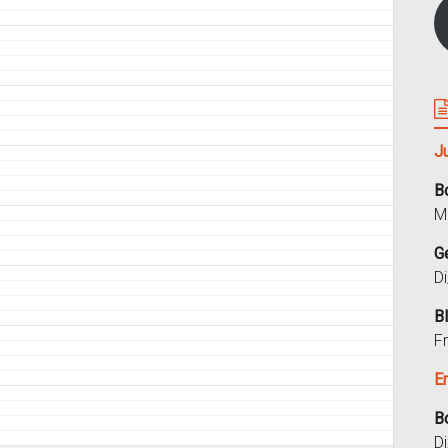
J
B
M
G
D
B
F
E
B
D