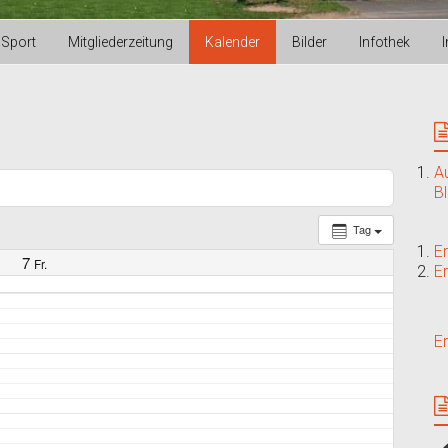
Sport
Mitgliederzeitung
Kalender
Bilder
Infothek
A
B
Tag
E
7
Fr.
E
E