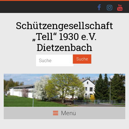
Schützengesellschaft
„Tell“ 1930 e.V.
Dietzenbach
00:00
01:00
02:00
03:00
Menü
04:00