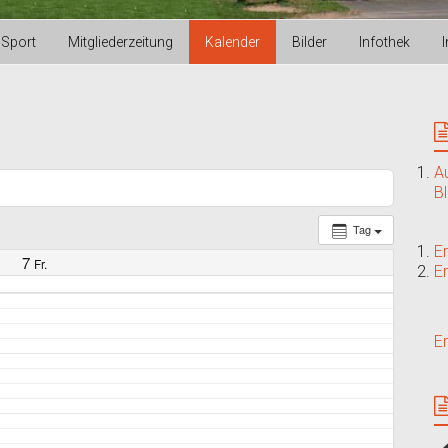
Sport
Mitgliederzeitung
Kalender
Bilder
Infothek
A
B
Tag
E
7
Fr.
E
E