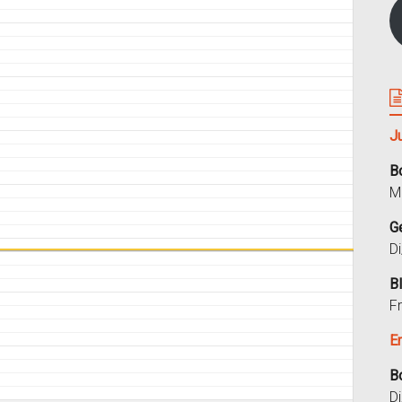
J
B
M
G
D
B
F
E
B
D