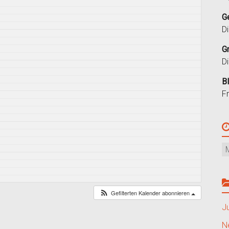
G
D
G
D
B
F
Gefilterten Kalender abonnieren
J
N