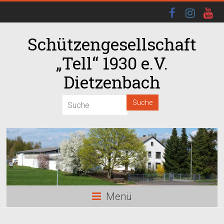
Schützengesellschaft
„Tell“ 1930 e.V.
Dietzenbach
00:00
01:00
02:00
03:00
Menü
04:00