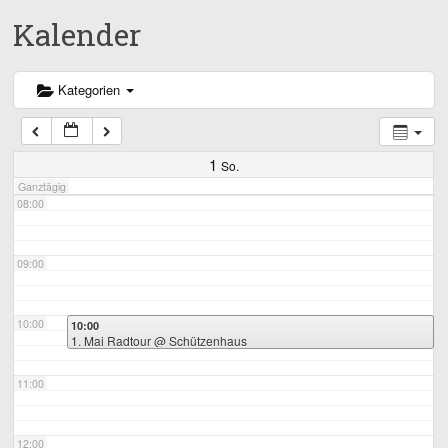
Kalender
05:00
06:00
Kategorien
07:00
1
So.
Ganztägig
08:00
09:00
10:00
10:00
1. Mai Radtour
@ Schützenhaus
11:00
12:00