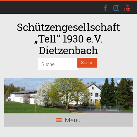
Schützengesellschaft
„Tell“ 1930 e.V.
Dietzenbach
00:00
01:00
02:00
03:00
Menü
04:00