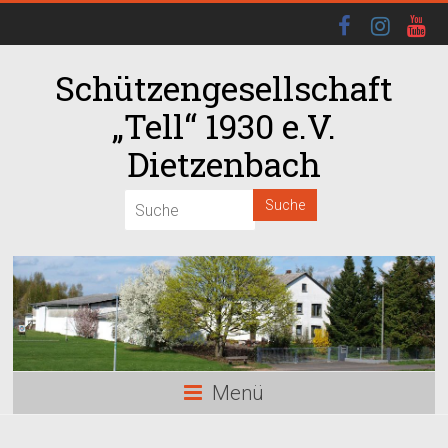
Schützengesellschaft
„Tell“ 1930 e.V.
Dietzenbach
00:00
01:00
02:00
03:00
Menü
04:00