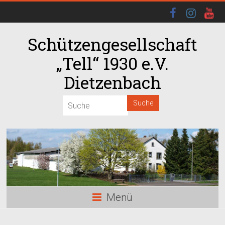
Schützengesellschaft
„Tell“ 1930 e.V.
Dietzenbach
00:00
01:00
02:00
03:00
Menü
04:00