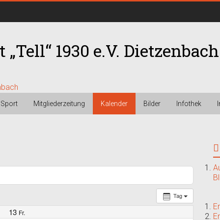
 „Tell“ 1930 e.V. Dietzenbach
Sport
Mitgliederzeitung
Kalender
Bilder
Infothek
A
B
Tag
E
13
Fr.
E