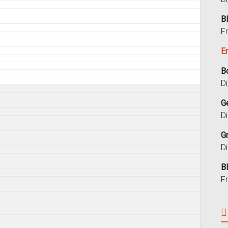
B
F
E
B
D
G
D
G
D
B
F