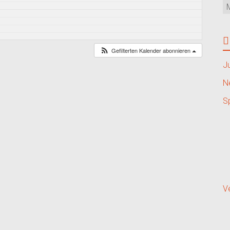
Gefilterten Kalender abonnieren
J
N
S
V