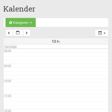
Kalender
05:00
06:00
Kategorien
07:00
13
Fr.
Ganztägig
08:00
09:00
10:00
11:00
12:00