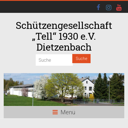
Schützengesellschaft
„Tell“ 1930 e.V.
Dietzenbach
00:00
01:00
02:00
03:00
Menü
04:00