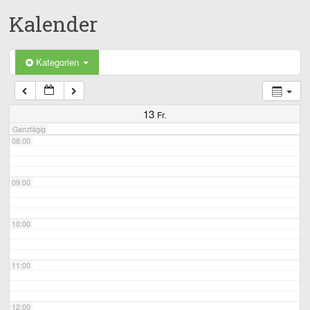
Kalender
05:00
06:00
Kategorien
07:00
13
Fr.
Ganztägig
08:00
09:00
10:00
11:00
12:00