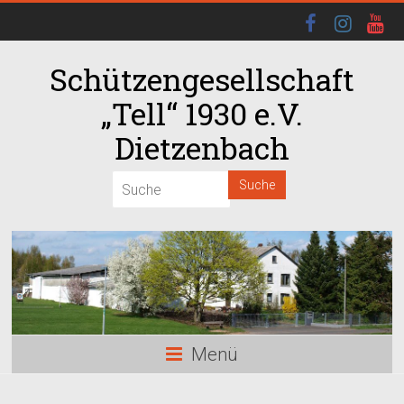
Schützengesellschaft
„Tell“ 1930 e.V.
Dietzenbach
00:00
01:00
02:00
03:00
Menü
04:00