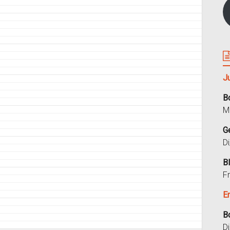
J
B
M
G
D
B
F
E
B
D