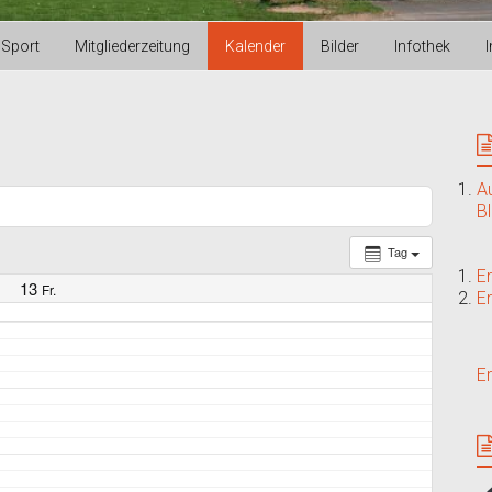
Sport
Mitgliederzeitung
Kalender
Bilder
Infothek
A
B
Tag
E
13
Fr.
E
E