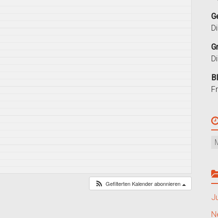
G
D
G
D
B
F
Gefilterten Kalender abonnieren
J
N