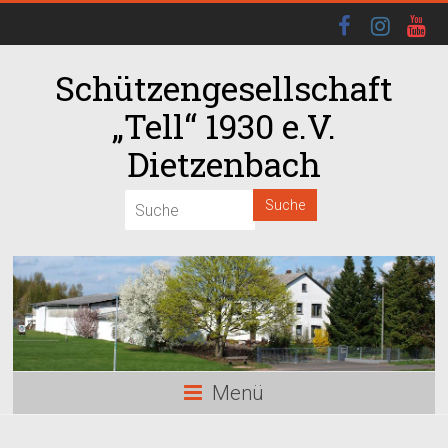
Schützengesellschaft
„Tell“ 1930 e.V.
Dietzenbach
00:00
01:00
02:00
03:00
Menü
04:00