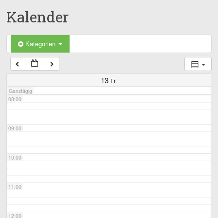
Kalender
05:00
06:00
Kategorien
07:00
13
Fr.
Ganztägig
08:00
09:00
10:00
11:00
12:00