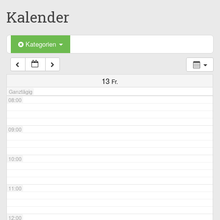
Kalender
05:00
06:00
Kategorien
07:00
13
Fr.
Ganztägig
08:00
09:00
10:00
11:00
12:00