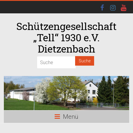
Schützengesellschaft
„Tell“ 1930 e.V.
Dietzenbach
00:00
01:00
02:00
03:00
Menü
04:00