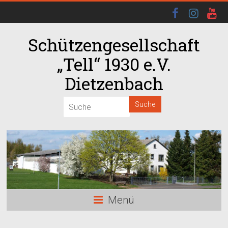
Schützengesellschaft
„Tell“ 1930 e.V.
Dietzenbach
00:00
01:00
02:00
03:00
Menü
04:00