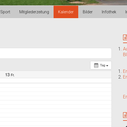
Sport
Mitgliederzeitung
Kalender
Bilder
Infothek
A
B
Tag
E
13
Fr.
E
E