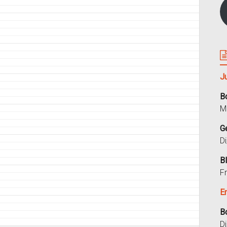
J
B
M
G
D
B
F
E
B
D