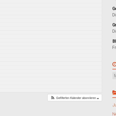
G
D
G
D
B
F
Gefilterten Kalender abonnieren
J
N