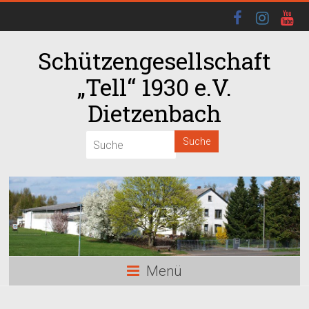
Schützengesellschaft
„Tell“ 1930 e.V.
Dietzenbach
00:00
01:00
02:00
03:00
Menü
04:00