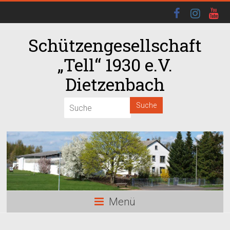
Schützengesellschaft
„Tell“ 1930 e.V.
Dietzenbach
00:00
01:00
02:00
03:00
Menü
04:00