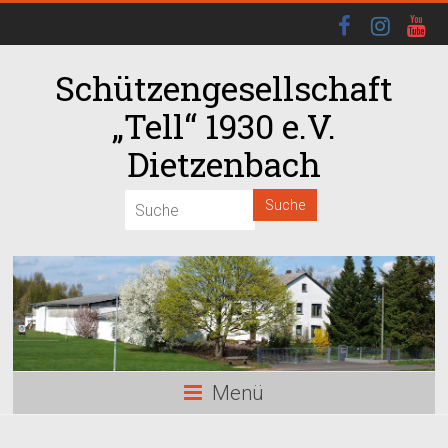
Schützengesellschaft
„Tell“ 1930 e.V.
Dietzenbach
00:00
01:00
02:00
03:00
Menü
04:00