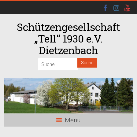
Schützengesellschaft
„Tell“ 1930 e.V.
Dietzenbach
00:00
01:00
02:00
03:00
Menü
04:00