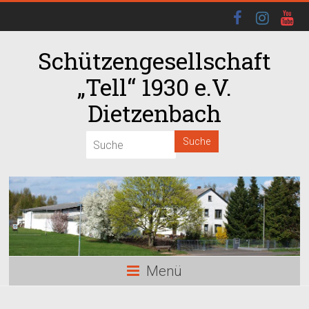
Schützengesellschaft
„Tell“ 1930 e.V.
Dietzenbach
00:00
01:00
02:00
03:00
Menü
04:00