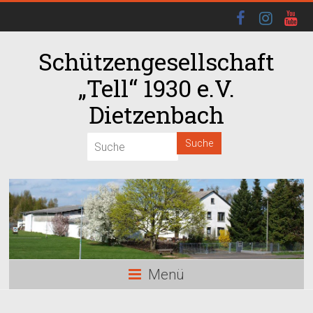
Schützengesellschaft
„Tell“ 1930 e.V.
Dietzenbach
00:00
01:00
02:00
03:00
Menü
04:00