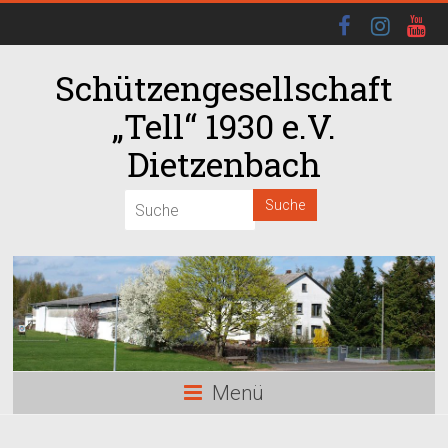
Schützengesellschaft
„Tell“ 1930 e.V.
Dietzenbach
00:00
01:00
02:00
03:00
Menü
04:00