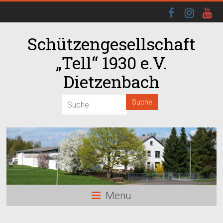
Schützengesellschaft
„Tell“ 1930 e.V.
Dietzenbach
00:00
01:00
02:00
03:00
Menü
04:00