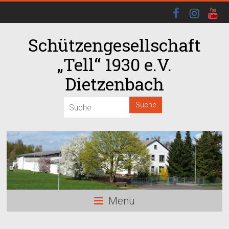
Schützengesellschaft
„Tell“ 1930 e.V.
Dietzenbach
00:00
01:00
02:00
03:00
Menü
04:00