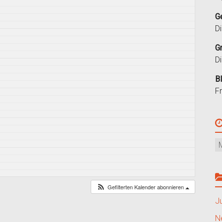
G
D
G
D
B
F
Gefilterten Kalender abonnieren
J
N