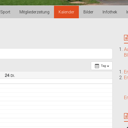
Sport
Mitgliederzeitung
Kalender
Bilder
Infothek
A
B
Tag
E
24
Di.
E
E