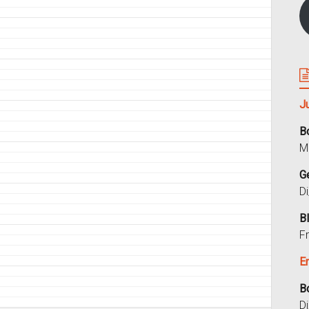
J
B
M
G
D
B
F
E
B
D