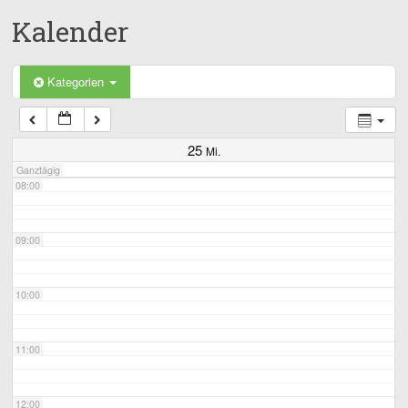
Kalender
05:00
06:00
Kategorien
07:00
25
Mi.
Ganztägig
08:00
09:00
10:00
11:00
12:00