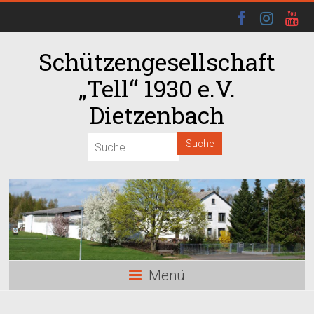
Schützengesellschaft
„Tell“ 1930 e.V.
Dietzenbach
00:00
01:00
02:00
03:00
Menü
04:00