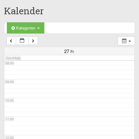
Kalender
05:00
06:00
Kategorien
07:00
27
Fr.
Ganztägig
08:00
09:00
10:00
11:00
12:00