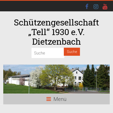
Schützengesellschaft
„Tell“ 1930 e.V.
Dietzenbach
00:00
01:00
02:00
03:00
Menü
04:00