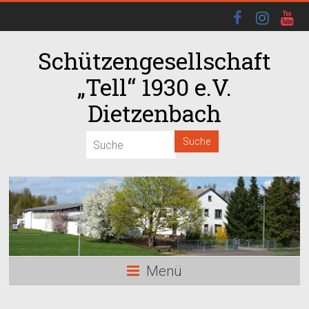
Schützengesellschaft
„Tell“ 1930 e.V.
Dietzenbach
00:00
01:00
02:00
03:00
Menü
04:00