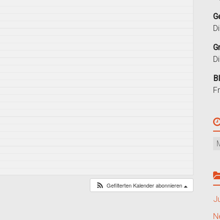
G
D
G
D
B
F
Gefilterten Kalender abonnieren
J
N