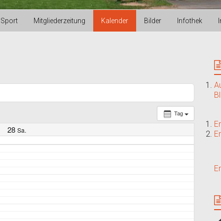
Sport
Mitgliederzeitung
Kalender
Bilder
Infothek
A
B
Tag
E
28
Sa.
E
E