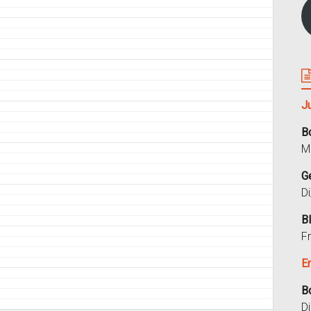
J
B
M
G
D
B
F
E
B
D