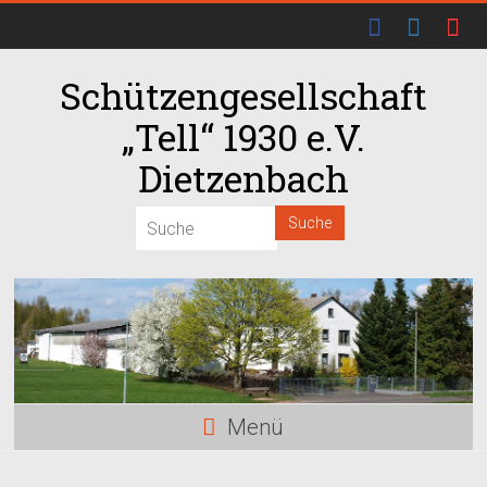
Schützengesellschaft
„Tell“ 1930 e.V.
Dietzenbach
00:00
01:00
02:00
03:00
Menü
04:00