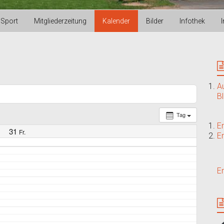
Sport
Mitgliederzeitung
Kalender
Bilder
Infothek
A
B
Tag
E
31
Fr.
E
E