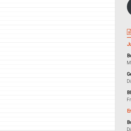
J
B
M
G
D
B
F
E
B
D