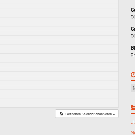
G
D
G
D
B
F
Gefilterten Kalender abonnieren
J
N