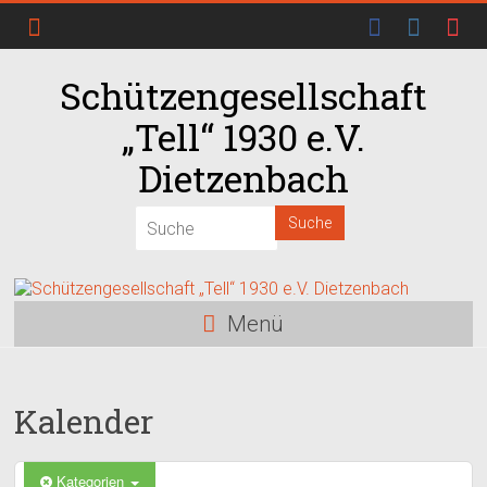
Schützengesellschaft
00:00
„Tell“ 1930 e.V.
01:00
Dietzenbach
02:00
03:00
Menü
04:00
Kalender
05:00
06:00
Kategorien