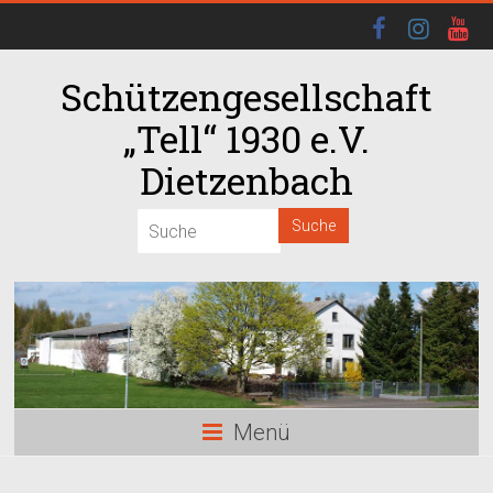
Schützengesellschaft
„Tell“ 1930 e.V.
Dietzenbach
00:00
01:00
02:00
03:00
Menü
04:00