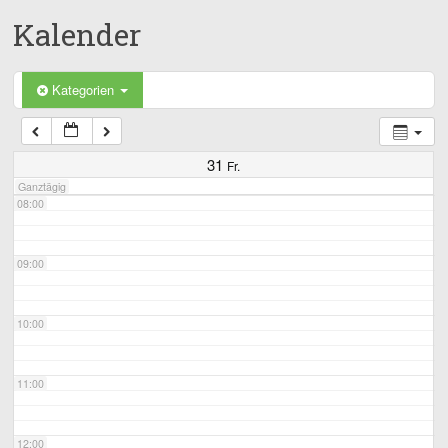
Kalender
05:00
06:00
Kategorien
07:00
31
Fr.
Ganztägig
08:00
09:00
10:00
11:00
12:00