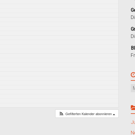
G
D
G
D
B
F
Gefilterten Kalender abonnieren
J
N