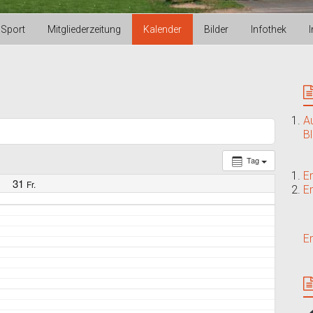
Sport
Mitgliederzeitung
Kalender
Bilder
Infothek
A
B
Tag
E
31
Fr.
E
E