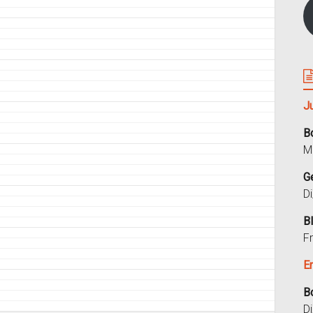
J
B
M
G
D
B
F
E
B
D