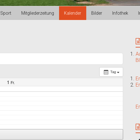
Sport
Mitgliederzeitung
Kalender
Bilder
Infothek
A
B
Tag
E
1
Fr.
E
E