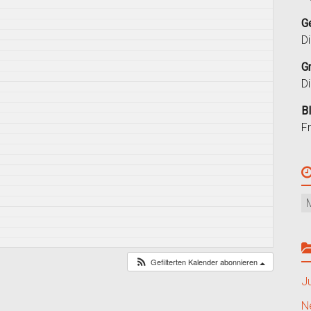
G
D
G
D
B
F
Gefilterten Kalender abonnieren
J
N