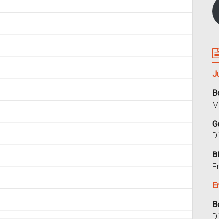
J
B
M
G
D
B
F
E
B
D