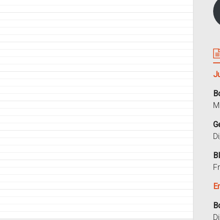
J
B
M
G
D
B
F
E
B
D