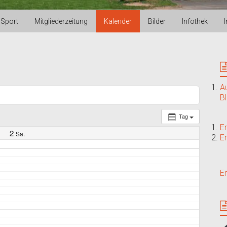
Sport
Mitgliederzeitung
Kalender
Bilder
Infothek
A
B
Tag
E
2
Sa.
E
E