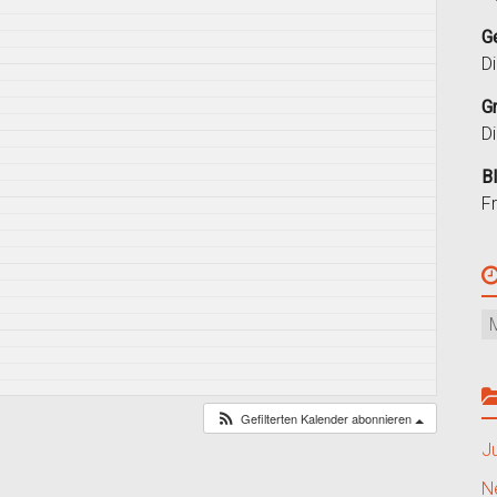
G
D
G
D
B
F
Gefilterten Kalender abonnieren
J
N