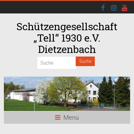
Schützengesellschaft
„Tell“ 1930 e.V.
Dietzenbach
00:00
01:00
02:00
03:00
Menü
04:00