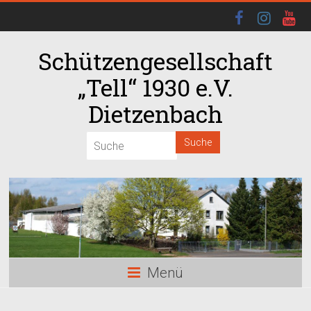
Schützengesellschaft
„Tell“ 1930 e.V.
Dietzenbach
00:00
01:00
02:00
03:00
Menü
04:00