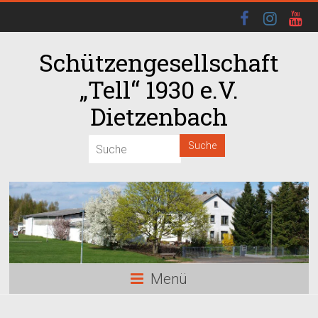
Schützengesellschaft
„Tell“ 1930 e.V.
Dietzenbach
00:00
01:00
02:00
03:00
Menü
04:00