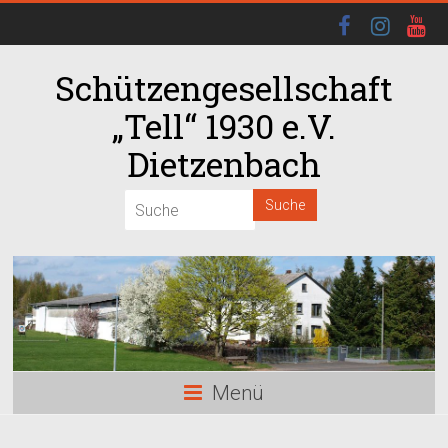
Schützengesellschaft
„Tell“ 1930 e.V.
Dietzenbach
00:00
01:00
02:00
03:00
Menü
04:00